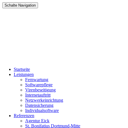
Schalte Navigation
Zum
Startseite
Inhalt
Leistungen
springen
Fernwartung
Softwarepflege
Virenbeseitigung
Internetauftritt
Netzwerkeinrichtung
Datensicherung
Individualsoftware
Referenzen
Agentur Eick
St. Bonifatius Dortmund-Mitte