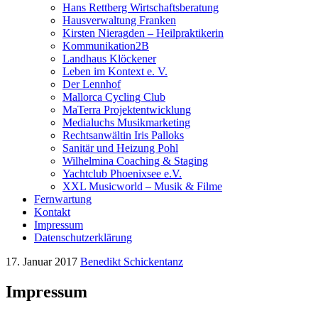
Hans Rettberg Wirtschaftsberatung
Hausverwaltung Franken
Kirsten Nieragden – Heilpraktikerin
Kommunikation2B
Landhaus Klöckener
Leben im Kontext e. V.
Der Lennhof
Mallorca Cycling Club
MaTerra Projektentwicklung
Medialuchs Musikmarketing
Rechtsanwältin Iris Palloks
Sanitär und Heizung Pohl
Wilhelmina Coaching & Staging
Yachtclub Phoenixsee e.V.
XXL Musicworld – Musik & Filme
Fernwartung
Kontakt
Impressum
Datenschutzerklärung
17. Januar 2017
Benedikt Schickentanz
Impressum