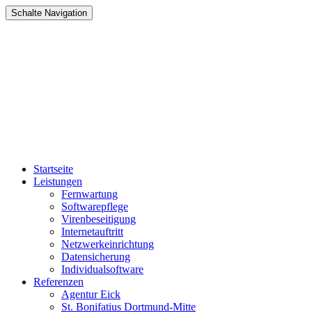
Schalte Navigation
Zum
Startseite
Inhalt
Leistungen
springen
Fernwartung
Softwarepflege
Virenbeseitigung
Internetauftritt
Netzwerkeinrichtung
Datensicherung
Individualsoftware
Referenzen
Agentur Eick
St. Bonifatius Dortmund-Mitte