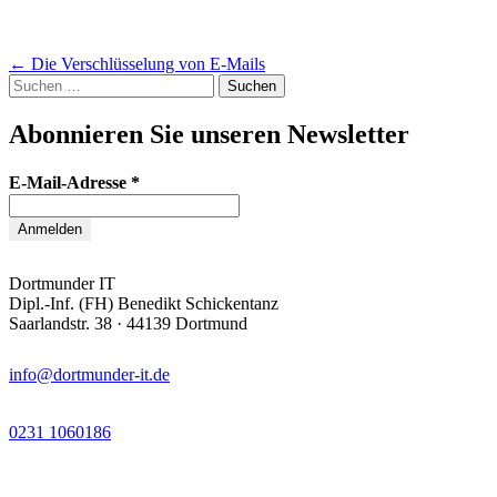
Artikel-
←
Die Verschlüsselung von E-Mails
Suchen
Navigation
nach:
Abonnieren Sie unseren Newsletter
E-Mail-Adresse
*
Dortmunder IT
Dipl.-Inf. (FH) Benedikt Schickentanz
Saarlandstr. 38 · 44139 Dortmund
info@dortmunder-it.de
0231 1060186