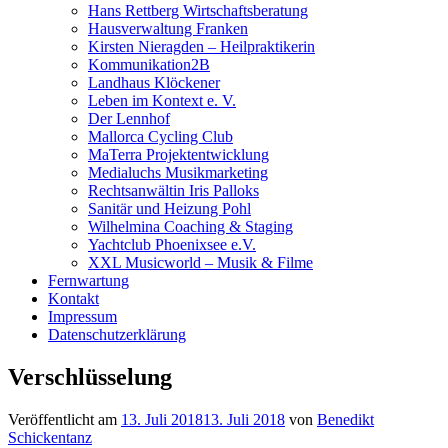
Hans Rettberg Wirtschaftsberatung
Hausverwaltung Franken
Kirsten Nieragden – Heilpraktikerin
Kommunikation2B
Landhaus Klöckener
Leben im Kontext e. V.
Der Lennhof
Mallorca Cycling Club
MaTerra Projektentwicklung
Medialuchs Musikmarketing
Rechtsanwältin Iris Palloks
Sanitär und Heizung Pohl
Wilhelmina Coaching & Staging
Yachtclub Phoenixsee e.V.
XXL Musicworld – Musik & Filme
Fernwartung
Kontakt
Impressum
Datenschutzerklärung
Verschlüsselung
Veröffentlicht am
13. Juli 2018
13. Juli 2018
von
Benedikt
Schickentanz