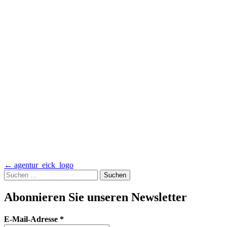
Artikel-
←
agentur_eick_logo
Suchen
Navigation
nach:
Abonnieren Sie unseren Newsletter
E-Mail-Adresse
*