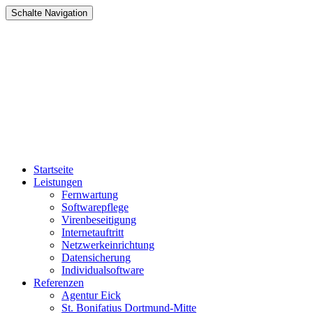
Schalte Navigation
Zum
Startseite
Inhalt
Leistungen
springen
Fernwartung
Softwarepflege
Virenbeseitigung
Internetauftritt
Netzwerkeinrichtung
Datensicherung
Individualsoftware
Referenzen
Agentur Eick
St. Bonifatius Dortmund-Mitte