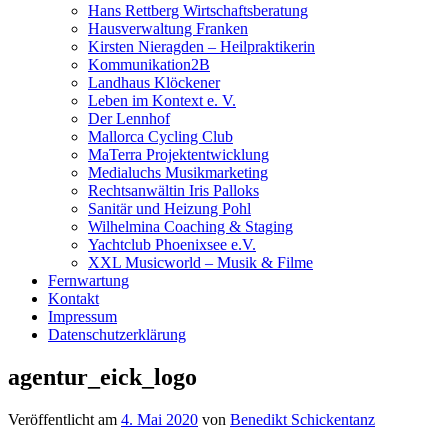
Hans Rettberg Wirtschaftsberatung
Hausverwaltung Franken
Kirsten Nieragden – Heilpraktikerin
Kommunikation2B
Landhaus Klöckener
Leben im Kontext e. V.
Der Lennhof
Mallorca Cycling Club
MaTerra Projektentwicklung
Medialuchs Musikmarketing
Rechtsanwältin Iris Palloks
Sanitär und Heizung Pohl
Wilhelmina Coaching & Staging
Yachtclub Phoenixsee e.V.
XXL Musicworld – Musik & Filme
Fernwartung
Kontakt
Impressum
Datenschutzerklärung
agentur_eick_logo
Veröffentlicht am
4. Mai 2020
von
Benedikt Schickentanz