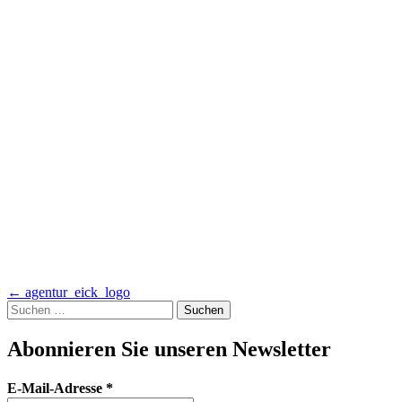
Artikel-
←
agentur_eick_logo
Suchen
Navigation
nach:
Abonnieren Sie unseren Newsletter
E-Mail-Adresse
*