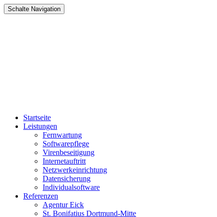
Schalte Navigation
Zum
Startseite
Inhalt
Leistungen
springen
Fernwartung
Softwarepflege
Virenbeseitigung
Internetauftritt
Netzwerkeinrichtung
Datensicherung
Individualsoftware
Referenzen
Agentur Eick
St. Bonifatius Dortmund-Mitte