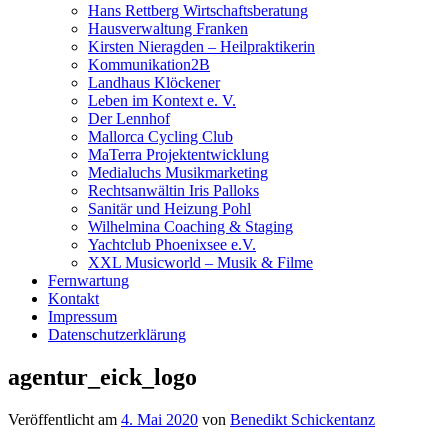
Hans Rettberg Wirtschaftsberatung
Hausverwaltung Franken
Kirsten Nieragden – Heilpraktikerin
Kommunikation2B
Landhaus Klöckener
Leben im Kontext e. V.
Der Lennhof
Mallorca Cycling Club
MaTerra Projektentwicklung
Medialuchs Musikmarketing
Rechtsanwältin Iris Palloks
Sanitär und Heizung Pohl
Wilhelmina Coaching & Staging
Yachtclub Phoenixsee e.V.
XXL Musicworld – Musik & Filme
Fernwartung
Kontakt
Impressum
Datenschutzerklärung
agentur_eick_logo
Veröffentlicht am
4. Mai 2020
von
Benedikt Schickentanz