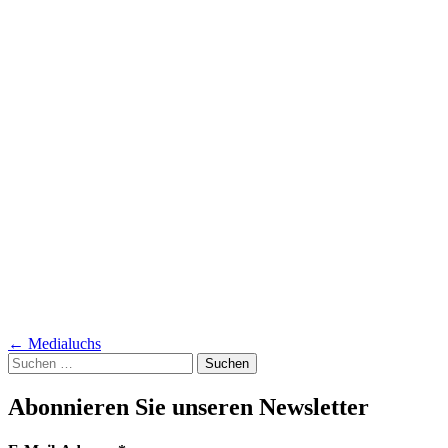
Artikel-
←
Medialuchs
Suchen
Navigation
nach:
Abonnieren Sie unseren Newsletter