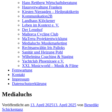
Hans Rettberg Wirtschaftsberatung
Hausverwaltung Franken
Kirsten Nieragden – Heilpraktikerin
Kommunikation2B
Landhaus Klöckener
Leben im Kontext e. V.
Der Lennhof
Mallorca Cycling Club
MaTerra Projektentwicklung
Medialuchs Musikmarketing
Rechtsanwältin Iris Palloks
Sanitär und Heizung Pohl
Wilhelmina Coaching & Staging
Yachtclub Phoenixsee e.V.
XXL Musicworld – Musik & Filme
Fernwartung
Kontakt
Impressum
Datenschutzerklärung
Medialuchs
Veröffentlicht am
13. April 2025
13. April 2025
von
Benedikt
Schickentanz