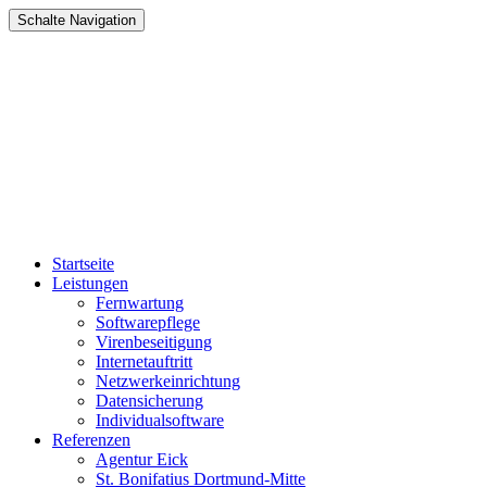
Schalte Navigation
Zum
Startseite
Inhalt
Leistungen
springen
Fernwartung
Softwarepflege
Virenbeseitigung
Internetauftritt
Netzwerkeinrichtung
Datensicherung
Individualsoftware
Referenzen
Agentur Eick
St. Bonifatius Dortmund-Mitte