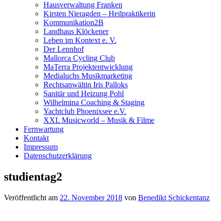
Hausverwaltung Franken
Kirsten Nieragden – Heilpraktikerin
Kommunikation2B
Landhaus Klöckener
Leben im Kontext e. V.
Der Lennhof
Mallorca Cycling Club
MaTerra Projektentwicklung
Medialuchs Musikmarketing
Rechtsanwältin Iris Palloks
Sanitär und Heizung Pohl
Wilhelmina Coaching & Staging
Yachtclub Phoenixsee e.V.
XXL Musicworld – Musik & Filme
Fernwartung
Kontakt
Impressum
Datenschutzerklärung
studientag2
Veröffentlicht am
22. November 2018
von
Benedikt Schickentanz