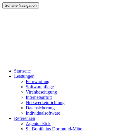
Schalte Navigation
Zum
Startseite
Inhalt
Leistungen
springen
Fernwartung
Softwarepflege
Virenbeseitigung
Internetauftritt
Netzwerkeinrichtung
Datensicherung
Individualsoftware
Referenzen
Agentur Eick
St. Bonifatius Dortmund-Mitte