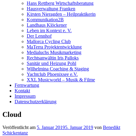
Hans Rettberg Wirtschaftsberatung
Hausverwaltung Franken
Kirsten Nieragden – Heilpraktikerin
Kommunikation2B
Landhaus Klöckener
Leben im Kontext e. V.
Der Lennhof
Mallorca Cycling Club
MaTerra Projektentwicklung
Medialuchs Musikmarketing
Rechtsanwältin Iris Palloks
Sanitär und Heizung Pohl
Wilhelmina Coaching & Staging
Yachtclub Phoenixsee e.V.
XXL Musicworld – Musik & Filme
Fernwartung
Kontakt
Impressum
Datenschutzerklärung
Cloud
Veröffentlicht am
5. Januar 2019
5. Januar 2019
von
Benedikt
Schickentanz